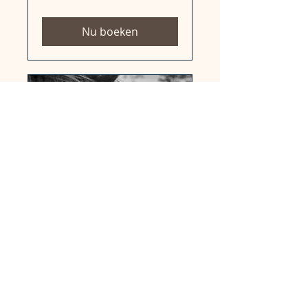
Nu boeken
Lentefeest -
Communie
Een fotoshoot van een