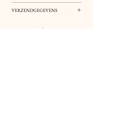
Werkt op en 9V batterij
VERZENDGEGEVENS
Af te halen bij NRG Gentbrugge
Copyright © 2026 | Site made by Wix