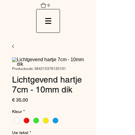
0
Productcode: 364215376135191
Lichtgevend hartje
7cm - 10mm dik
Prijs
€ 35,00
Kleur
*
Uw tekst
*