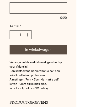
0/20
Aantal
*
In winkelwagen
Verras je liefste met dit uniek geschenkje 
voor Valentijn!
Een lichtgevend hartje waar je zelf een 
tekst kunt laten op plaatsen.
Afmetingen: 7cm x 7cm. Het hartje zelf 
is van 10mm dikke plexiglas.
In het voetje zit een 9V batterij.
PRODUCTGEGEVENS